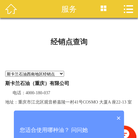




服务
首页
产品中心
经销点查询
品牌介绍
企业介绍
企业文化
斯卡兰石油（重庆）有限公司
员工风采
电话：4000-180-037
地址：重庆市江北区观音桥嘉陵一村41号COSMO 大厦A 座22-13 室
润滑油百科
×
服务与报表
您适合使用哪种油？ 问问她
联系我们